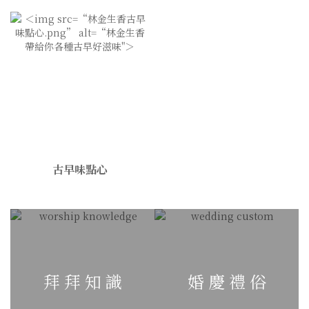
古早味點心
拜 拜 知 識
婚 慶 禮 俗