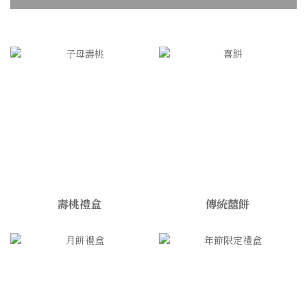
壽桃禮盒
傳統囍餅