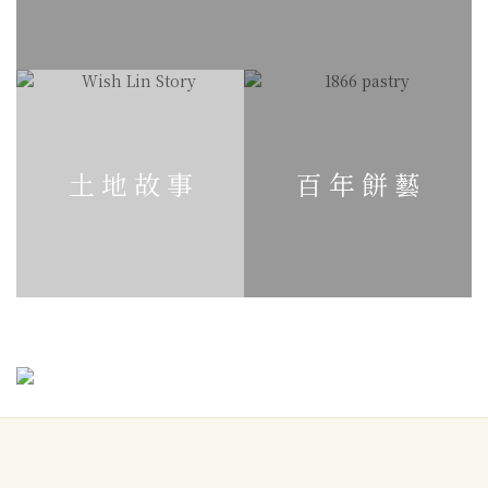
土 地 故 事
百 年 餅 藝