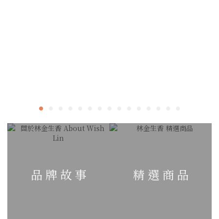
品 牌 故 事
精 選 商 品