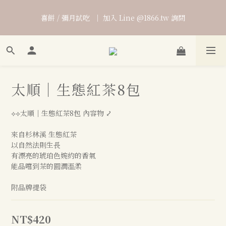
♣ 下單「人生勝利組」套組，贈 貼近好運 乙份 ♣ 含獨家「人生
喜餅 / 彌月試吃  ｜ 加入 Line @1866.tw 詢問
勝利」專屬提袋 (二擇一)
♣ 下單「人生勝利組」套組，贈 貼近好運 乙份 ♣ 含獨家「人生
勝利」專屬提袋 (二擇一)
太順｜生態紅茶8包
⟡⟡太順｜生態紅茶8包 內容物 ⤦
來自杉林溪 生態紅茶
以自然法則生長
有漂亮的琥珀色婉約的香氣 
能品嚐到茶的圓潤溫柔
附品牌提袋
NT$420