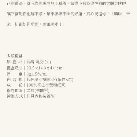
己的道路，讓我為你感到無比驕傲，請收下我為你準備的太順金牌吧！
讓它幫助你化解不順，帶來源源不絕的好運，真心祝福你：「順啦！未
來一切都如你所願，順風順水！」
太順禮盒
原 產 地｜台灣 南投竹山
禮盒尺寸｜20.5 x 14.3 x 4.6 cm
淨 重
｜
3g±5%/包
內 容 物｜杉林溪 生態紅茶 (茶包8包)
成 份｜100%高山小葉種紅茶
保存期限｜二年(未開封)
沖泡方式｜詳見內包裝說明