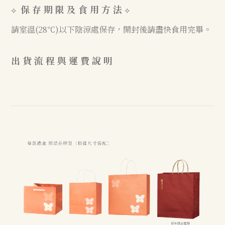
保 存 期 限 及 食 用 方 法
⟡
⟡
請室溫(28℃)以下陰涼處保存，開封後請盡快食用完畢。
出 貨 流 程 與 運 費 說 明