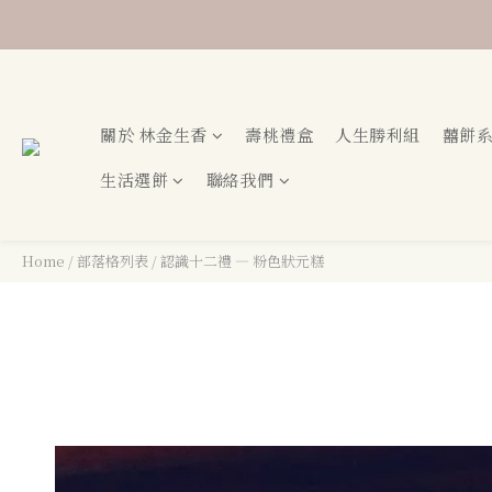
♣ 下單
♣ 下單
關於 林金生香
壽桃禮盒
人生勝利組
囍餅
生活選餅
聯絡我們
Home
/
部落格列表
/
認識十二禮 — 粉色狀元糕