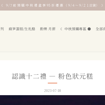
「人生勝利組」套組，贈 貼近好運 乙份 ♣ 含獨家「人生勝利」專屬提袋 
喜餅 / 彌月試吃  ｜ 加入 Line @1866.tw 詢問
「人生勝利組」套組，贈 貼近好運 乙份 ♣ 含獨家「人生勝利」專屬提袋 
系列
麻芛蛋糕/生乳酪
酌樂 月餅
☾ 中秋預購專區 ●
全部
認識十二禮 — 粉色狀元糕
2023-07-18