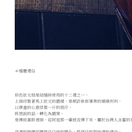
＃婚慶禮俗
粉色狀元糕是結婚時使用的十二禮之一，
上頭印製著馬上狀元的圖樣，是期許新郎事業的順順利利，
以厚重的心意揉製一斤的糕仔，
將想說的話，轉化為圖案，
是傳統喜餅裡頭，從阿祖那一輩就流傳下來，屬於台灣人含蓄的
店裡的師傅因應現代口味的變化，將糕仔的甜味調和適中，