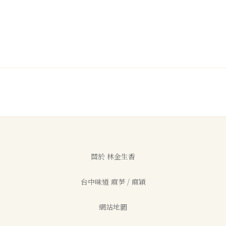
關於 林金生香
台中味道 麻芛 / 麻穎
網站地圖